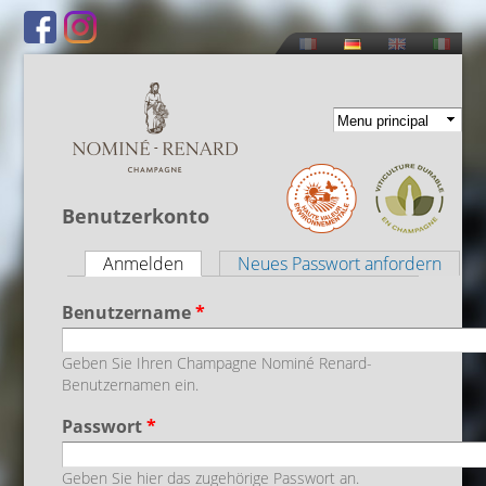
Direkt
zum
Inhalt
Benutzerkonto
Anmelden
(aktiver Reiter)
Neues Passwort anfordern
Haupt-Reiter
Benutzername
*
Geben Sie Ihren Champagne Nominé Renard-
Benutzernamen ein.
Passwort
*
Geben Sie hier das zugehörige Passwort an.