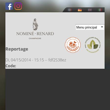
Direkt
zum
Inhalt
Reportage
Di, 04/15/2014 - 15:15
--
fdf2S38ez
Code: