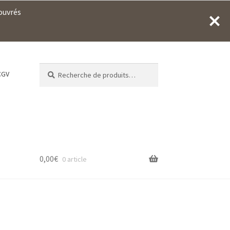
 ouvrés
Recherche
Recherche
CGV
pour :
0,00
€
0 article