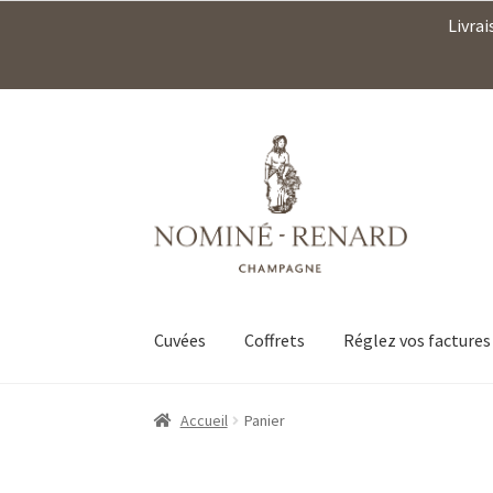
Livrai
Aller
Aller
à
au
la
contenu
navigation
Cuvées
Coffrets
Réglez vos factures
Accueil
Panier