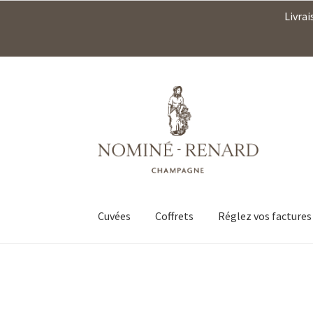
Livrai
Aller
Aller
à
au
la
contenu
navigation
Cuvées
Coffrets
Réglez vos factures