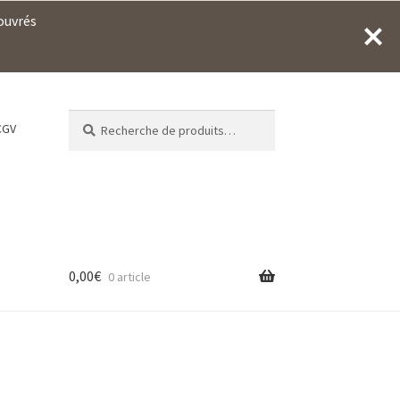
 ouvrés
Recherche
Recherche
CGV
pour :
0,00
€
0 article