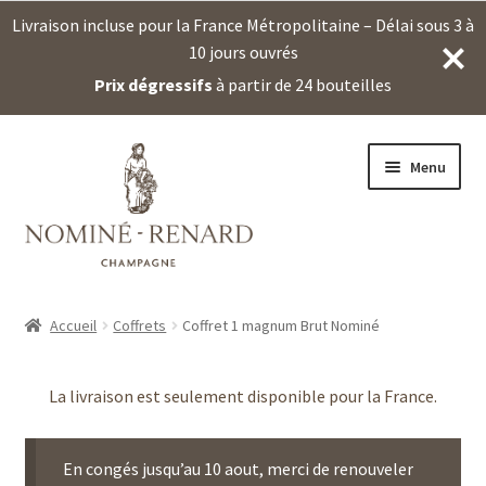
Livraison incluse pour la France Métropolitaine – Délai sous 3 à
10 jours ouvrés
Prix dégressifs
à partir de 24 bouteilles
Aller
Aller
Menu
à
au
la
contenu
navigation
Accueil
Coffrets
Coffret 1 magnum Brut Nominé
La livraison est seulement disponible pour la France.
En congés jusqu’au 10 aout, merci de renouveler