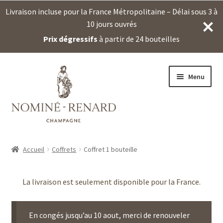
Livraison incluse pour la France Métropolitaine – Délai sous 3 à
10 jours ouvrés
Prix dégressifs
à partir de 24 bouteilles
Aller
Aller
Menu
à
au
la
contenu
navigation
Accueil
Coffrets
Coffret 1 bouteille
La livraison est seulement disponible pour la France.
En congés jusqu’au 10 aout, merci de renouveler